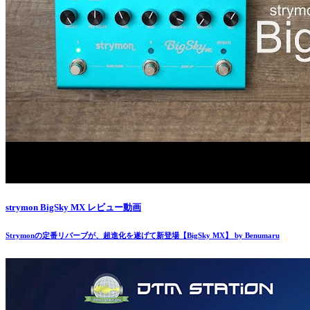
strymon BigSky MX レビュー動画
Strymonの定番リバーブが、超進化を遂げて新登場【BigSky MX】 by Benumaru