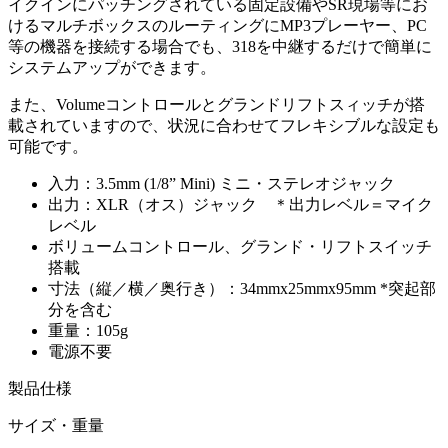
イクインにパッチングされている固定設備やSR現場等にお
けるマルチボックスのルーティングにMP3プレーヤー、PC
等の機器を接続する場合でも、318を中継するだけで簡単に
システムアップができます。
また、Volumeコントロールとグランドリフトスィッチが搭
載されていますので、状況に合わせてフレキシブルな設定も
可能です。
入力：3.5mm (1/8” Mini) ミニ・ステレオジャック
出力：XLR（オス）ジャック ＊出力レベル＝マイク
レベル
ボリュームコントロール、グランド・リフトスイッチ
搭載
寸法（縦／横／奥行き）：34mmx25mmx95mm *突起部
分を含む
重量：105g
電源不要
製品仕様
サイズ・重量