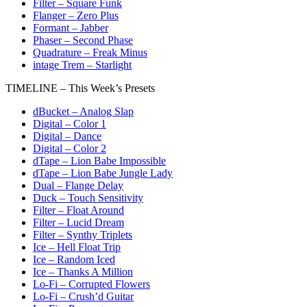
Filter – Square Funk
Flanger – Zero Plus
Formant – Jabber
Phaser – Second Phase
Quadrature – Freak Minus
intage Trem – Starlight
TIMELINE – This Week’s Presets
dBucket – Analog Slap
Digital – Color 1
Digital – Dance
Digital – Color 2
dTape – Lion Babe Impossible
dTape – Lion Babe Jungle Lady
Dual – Flange Delay
Duck – Touch Sensitivity
Filter – Float Around
Filter – Lucid Dream
Filter – Synthy Triplets
Ice – Hell Float Trip
Ice – Random Iced
Ice – Thanks A Million
Lo-Fi – Corrupted Flowers
Lo-Fi – Crush’d Guitar