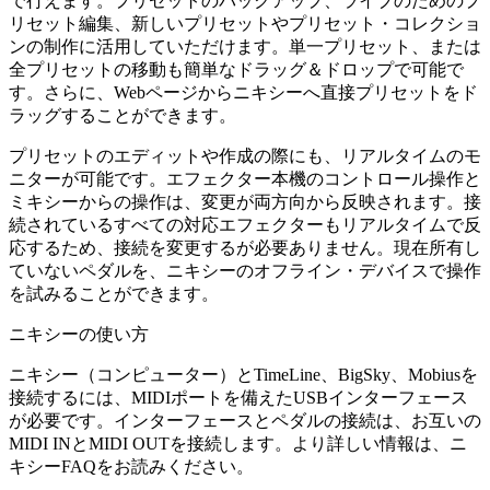
で行えます。プリセットのバックアップ、ライブのためのプ
リセット編集、新しいプリセットやプリセット・コレクショ
ンの制作に活用していただけます。単一プリセット、または
全プリセットの移動も簡単なドラッグ＆ドロップで可能で
す。さらに、Webページからニキシーへ直接プリセットをド
ラッグすることができます。
プリセットのエディットや作成の際にも、リアルタイムのモ
ニターが可能です。エフェクター本機のコントロール操作と
ミキシーからの操作は、変更が両方向から反映されます。接
続されているすべての対応エフェクターもリアルタイムで反
応するため、接続を変更するが必要ありません。現在所有し
ていないペダルを、ニキシーのオフライン・デバイスで操作
を試みることができます。
ニキシーの使い方
ニキシー（コンピューター）とTimeLine、BigSky、Mobiusを
接続するには、MIDIポートを備えたUSBインターフェース
が必要です。インターフェースとペダルの接続は、お互いの
MIDI INとMIDI OUTを接続します。より詳しい情報は、ニ
キシーFAQをお読みください。