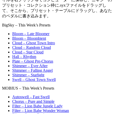
プリセット・コレクション枠に.syxファイルをドラッグし
て、そこから、プリセット・テーブルにドラッグし、あなた
のペダルに書き込みます。
BigSky – This Week’s Presets
Bloom – Late Bloomer
Bloom – Bloombient
Cloud – Ghost Town Intro
Cloud – Random Cloud
Cloud – Star Cloud
Hall – Rhythm
Plate – Ghost Pre-Chorus
Shimmer – Ever After
Shimmer – Falling Angel
Shimmer – Starlight
Swell – Ghost Town Swell
MOBIUS – This Week’s Presets
Autoswell – Fast Swell
Chorus – Pure and Simple
Filter – Lion Babe Jungle Lady
Filter – Lion Babe Wonder Woman