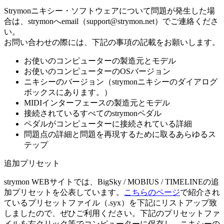
Strymonニキシー・ソフトウェアについて問題が発生した場
合は、strymonへemail（support@strymon.net）でご連絡くださ
い。
お問い合わせの際には、下記の事項の記載をお願いします。
お使いのコンピューターの製造元とモデル
お使いのコンピューターのOSバージョン
ニキシーのバージョン（strymonニキシーのダイアログ
ボックスにあります。）
MIDIインターフェースの製造元とモデル
接続されているすべてのstrymonペダル
ペダルがコンピューターに接続されている詳細
問題点の詳細と問題を再現するために取るあらゆるス
テップ
追加プリセット
strymon WEBサイトでは、BigSky / MOBIUS / TIMELINEの追
加プリセットを公表しています。
こちらのページ
で紹介され
ているプリセットファイル（.syx）を下記にリストアップ致
しましたので、ぜひご利用ください。下記のプリセットファ
イルを右クリック等でコンピューターに保存し、ニキシーの