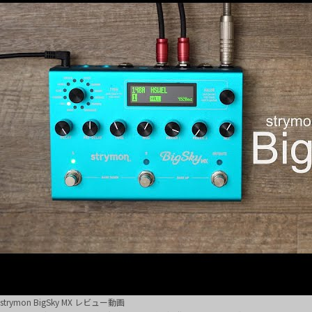
strymon BigSky MX レビュー動画